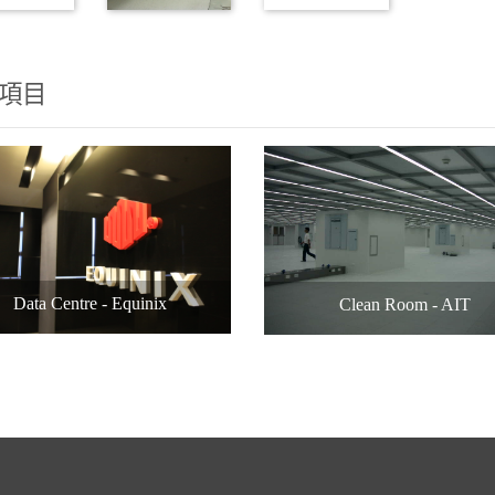
項目
Data Centre - Equinix
Clean Room - AIT